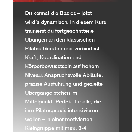
Du kennst die Basics – jetzt
wird’s dynamisch. In diesem Kurs
trainierst du fortgeschrittene
Übungen an den klassischen
Pilates Geräten und verbindest
Kraft, Koordination und
Körperbewusstsein auf hohem
Niveau. Anspruchsvolle Abläufe,
präzise Ausführung und gezielte
Übergänge stehen im
Mittelpunkt. Perfekt für alle, die
ihre Pilatespraxis intensivieren
wollen – in einer motivierten
Kleingruppe mit max. 3-4