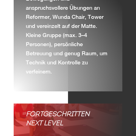
anspruchsvollere Übungen an
Reformer, Wunda Chair, Tower
und vereinzelt auf der Matte.
Kleine Gruppe (max. 3–4
Personen), persönliche
Betreuung und genug Raum, um
Technik und Kontrolle zu
verfeinern.
FORTGESCHRITTEN
NEXT LEVEL